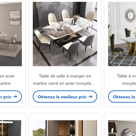
en acier
Table de salle à manger en
Table à m
marbre
marbre carré en acier inoxydable
inoxyd
H 0,78 M
r prix
Obtenez le meilleur prix
Obtenez le 