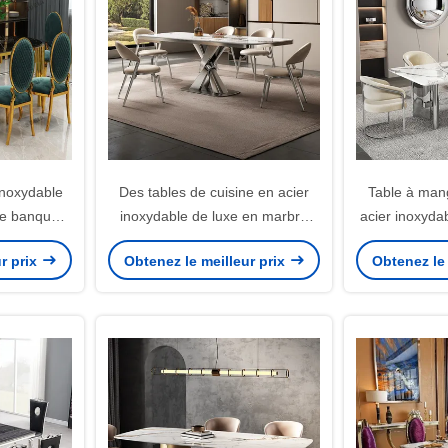
inoxydable
Des tables de cuisine en acier
Table à man
de banquet
inoxydable de luxe en marbre
acier inoxydab
ger
carré Longueur 1,8 m
r prix
Obtenez le meilleur prix
Obtenez le 