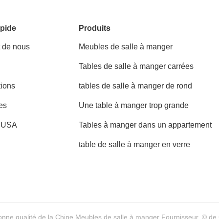
pide
Produits
t de nous
Meubles de salle à manger
Tables de salle à manger carrées
tions
tables de salle à manger de rond
es
Une table à manger trop grande
t USA
Tables à manger dans un appartement
table de salle à manger en verre
onne qualité de la Chine Meubles de salle à manger Fournisseur. © de