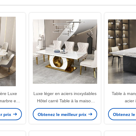
ère Luxe
Luxe léger en aciers inoxydables
Table à man
marbre en
Hôtel carré Table à la maison
acier
pour six
SEDIA Meubles
r prix
Obtenez le meilleur prix
Obtenez le 