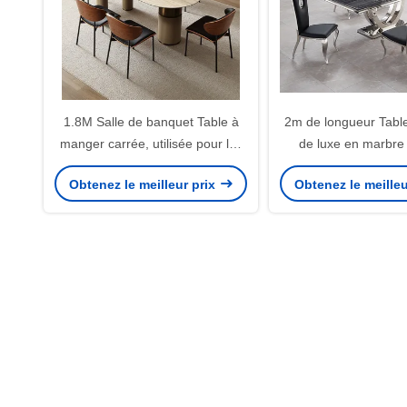
1.8M Salle de banquet Table à
2m de longueur Tabl
manger carrée, utilisée pour les
de luxe en marbre 
banquets de villa
inoxydable
Obtenez le meilleur prix
Obtenez le meilleu