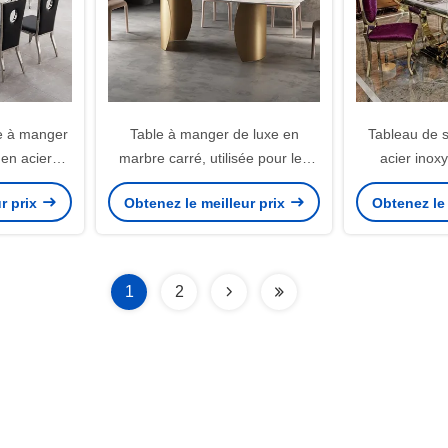
e à manger
Table à manger de luxe en
Tableau de 
en acier
marbre carré, utilisée pour les
acier ino
invitations de mariage
min
r prix
Obtenez le meilleur prix
Obtenez le 
1
2