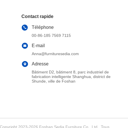
Contact rapide
Téléphone
00-86-185 7569 7115
E-mail
Anna@furnituresedia.com
Adresse
Bâtiment D2, bâtiment 8, parc industriel de
fabrication intelligente Shanghua, district de
Shunde, ville de Foshan
 Copyright 2023-2026 Foshan Sedia Furniture Co., Ltd . Tous