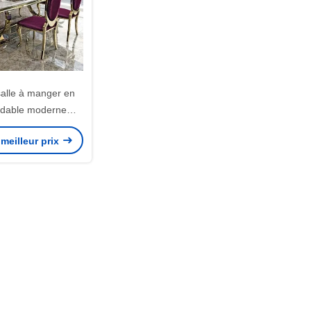
salle à manger en
xydable moderne
imaliste
meilleur prix