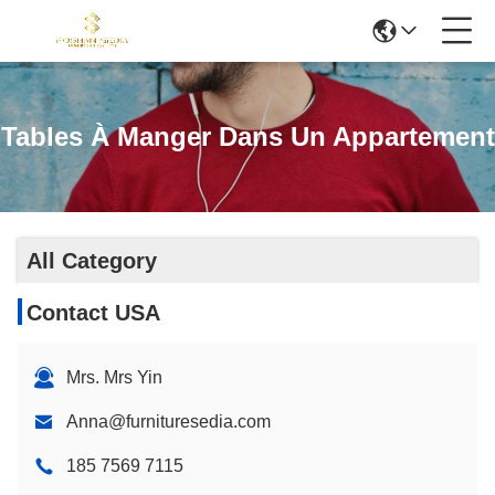
Tables À Manger Dans Un Appartement
All Category
Contact USA
Mrs. Mrs Yin
Anna@furnituresedia.com
185 7569 7115