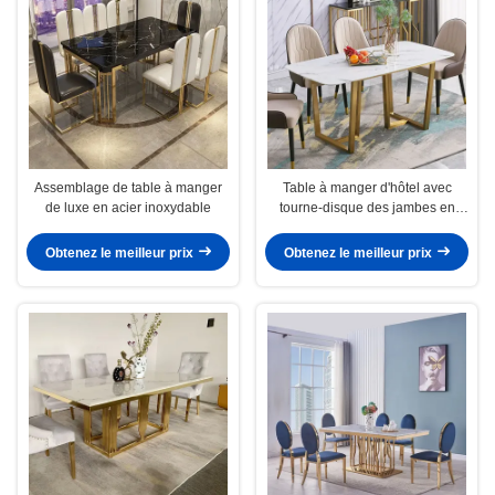
Assemblage de table à manger
Table à manger d'hôtel avec
de luxe en acier inoxydable
tourne-disque des jambes en
acier inoxydable 1,6 M de
longueur
Obtenez le meilleur prix
Obtenez le meilleur prix