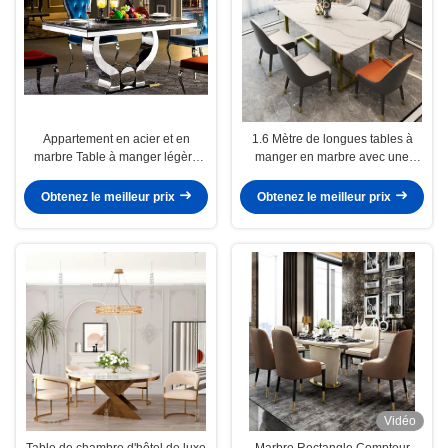
Appartement en acier et en
1.6 Mètre de longues tables à
marbre Table à manger légère
manger en marbre avec une
Luxe Longueur 1,6m
jambe en acier inoxydable
Obtenez le meilleur prix
Obtenez le meilleur prix
Vidéo
Table de chambre d'hôtel de luxe
Marbre Rectangle Compteur