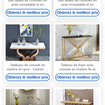
Des tables de consoles en
Des tables de consoles en
acier inoxydable et en
acier inoxydable et en
marbre sophistiquées pour
marbre: un design moderne
Obtenez le meilleur prix
Obtenez le meilleur prix
les maisons modernes
intemporel
Tableaux de console en
Tableau de foyer avec
marbre en gros - Cadres en
console en marbre fin et
acier inoxydable pour la
brillant Largeur 45 cm
Obtenez le meilleur prix
Obtenez le meilleur prix
durabilité