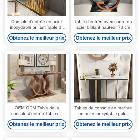
Console d'entrée en acier
Table d'entrée avec cadre en
inoxydable brillant Table de
acier brillant hauteur 78 cm
marbre Table du haut du
Obtenez le meilleur prix
Obtenez le meilleur prix
couloir Hauteur de marbre
78cm
OEM ODM Table de la
Tables de console en marbre
console d'entrée Table du
en acier inoxydable poli -
haut du hall de marbre
Vente en gros
Obtenez le meilleur prix
Obtenez le meilleur prix
Longueur de la table 150cm