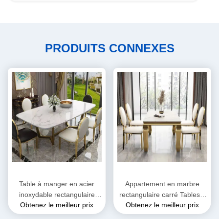
PRODUITS CONNEXES
Table à manger en acier
Appartement en marbre
inoxydable rectangulaire
rectangulaire carré Tables à
Obtenez le meilleur prix
Obtenez le meilleur prix
carré en marbre OEM ODM
manger Capacité de 4 à 8
places