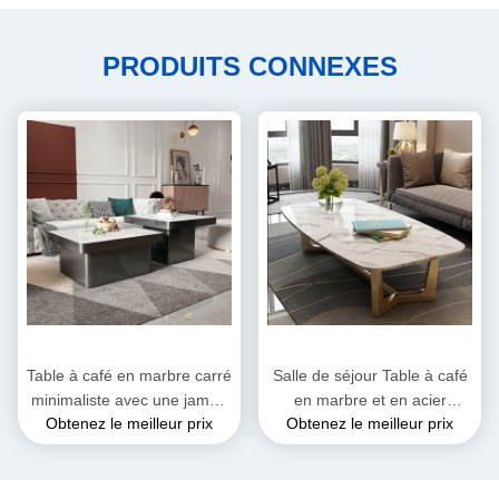
PRODUITS CONNEXES
Table à café en marbre carré
Salle de séjour Table à café
minimaliste avec une jambe
en marbre et en acier
Obtenez le meilleur prix
Obtenez le meilleur prix
en acier inoxydable
inoxydable Hauteur 0,45m