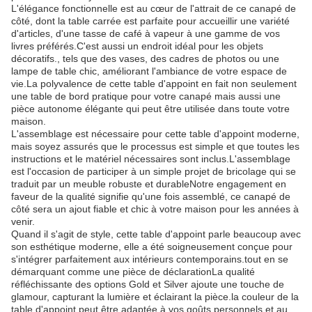
L'élégance fonctionnelle est au cœur de l'attrait de ce canapé de
côté, dont la table carrée est parfaite pour accueillir une variété
d'articles, d'une tasse de café à vapeur à une gamme de vos
livres préférés.C'est aussi un endroit idéal pour les objets
décoratifs., tels que des vases, des cadres de photos ou une
lampe de table chic, améliorant l'ambiance de votre espace de
vie.La polyvalence de cette table d'appoint en fait non seulement
une table de bord pratique pour votre canapé mais aussi une
pièce autonome élégante qui peut être utilisée dans toute votre
maison.
L'assemblage est nécessaire pour cette table d'appoint moderne,
mais soyez assurés que le processus est simple et que toutes les
instructions et le matériel nécessaires sont inclus.L'assemblage
est l'occasion de participer à un simple projet de bricolage qui se
traduit par un meuble robuste et durableNotre engagement en
faveur de la qualité signifie qu'une fois assemblé, ce canapé de
côté sera un ajout fiable et chic à votre maison pour les années à
venir.
Quand il s'agit de style, cette table d'appoint parle beaucoup avec
son esthétique moderne, elle a été soigneusement conçue pour
s'intégrer parfaitement aux intérieurs contemporains.tout en se
démarquant comme une pièce de déclarationLa qualité
réfléchissante des options Gold et Silver ajoute une touche de
glamour, capturant la lumière et éclairant la pièce.la couleur de la
table d'appoint peut être adaptée à vos goûts personnels et au