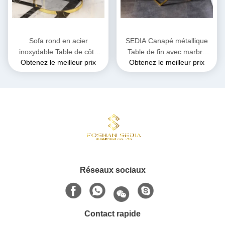
Sofa rond en acier
SEDIA Canapé métallique
inoxydable Table de côté
Table de fin avec marbre
Obtenez le meilleur prix
Obtenez le meilleur prix
Table téléphonique Surface
haut surface lisse
lisse
Réseaux sociaux
Contact rapide