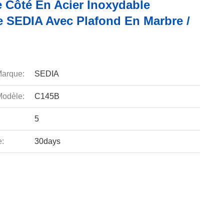
e Côté En Acier Inoxydable
 SEDIA Avec Plafond En Marbre /
arque:
SEDIA
odèle:
C145B
5
e:
30days