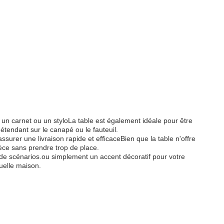
e un carnet ou un styloLa table est également idéale pour être
étendant sur le canapé ou le fauteuil.
surer une livraison rapide et efficaceBien que la table n'offre
èce sans prendre trop de place.
t de scénarios.ou simplement un accent décoratif pour votre
uelle maison.