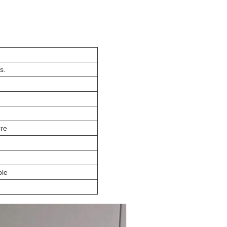
s.
rre
ble