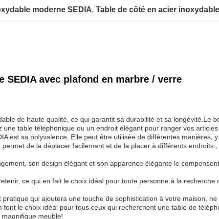
inoxydable moderne SEDIA
, 
Table de côté en acier inoxydable
e SEDIA avec plafond en marbre / verre
ble de haute qualité, ce qui garantit sa durabilité et sa longévité.Le b
ne table téléphonique ou un endroit élégant pour ranger vos articles ess
IA est sa polyvalence. Elle peut être utilisée de différentes manières
ermet de la déplacer facilement et de la placer à différents endroits., 
angement, son design élégant et son apparence élégante le compensent.
tenir, ce qui en fait le choix idéal pour toute personne à la recherche d
 pratique qui ajoutera une touche de sophistication à votre maison, ne
n font le choix idéal pour tous ceux qui recherchent une table de télé
e magnifique meuble!