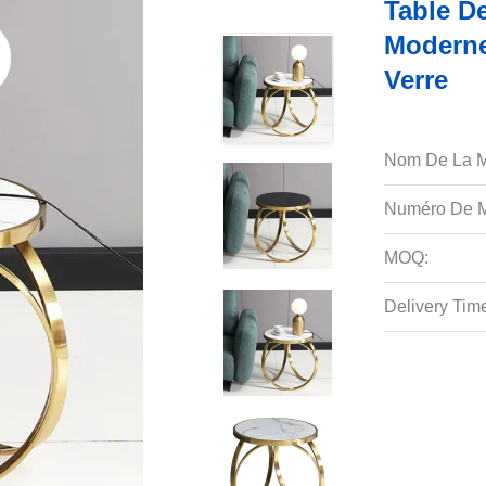
Table D
Moderne
Verre
Nom De La M
Numéro De M
MOQ:
Delivery Tim