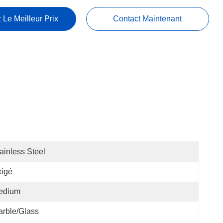
 Le Meilleur Prix
Contact Maintenant
ainless Steel
xigé
edium
rble/Glass