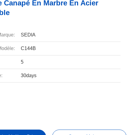
e Canapé En Marbre En Acier
ble
arque:
SEDIA
odèle:
C144B
5
e:
30days