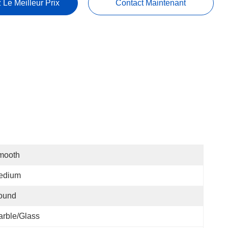
 Le Meilleur Prix
Contact Maintenant
mooth
edium
ound
rble/Glass