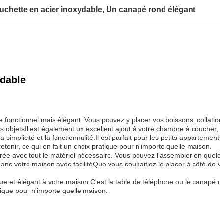
uchette en acier inoxydable
, 
Un canapé rond élégant
ydable
ble fonctionnel mais élégant. Vous pouvez y placer vos boissons, coll
bjetsIl est également un excellent ajout à votre chambre à coucher, où
 simplicité et la fonctionnalité.Il est parfait pour les petits apparteme
retenir, ce qui en fait un choix pratique pour n'importe quelle maison.
ivrée avec tout le matériel nécessaire. Vous pouvez l'assembler en quelq
ans votre maison avec facilitéQue vous souhaitiez le placer à côté de 
ue et élégant à votre maison.C'est la table de téléphone ou le canapé de
atique pour n'importe quelle maison.