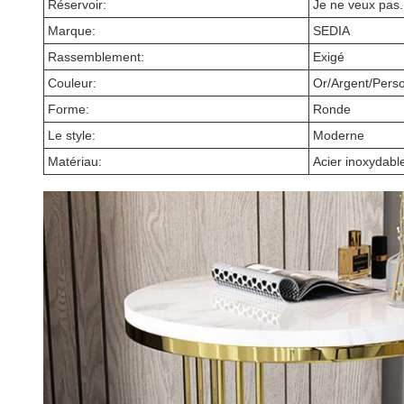
Réservoir:
Je ne veux pas.
Marque:
SEDIA
Rassemblement:
Exigé
Couleur:
Or/Argent/Perso
Forme:
Ronde
Le style:
Moderne
Matériau:
Acier inoxydabl