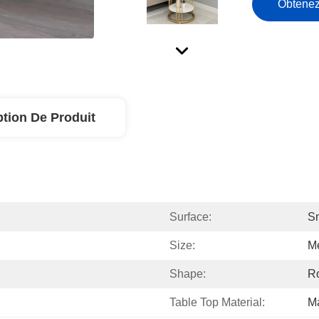
Obtenez
ption De Produit
Surface:
S
Size:
M
Shape:
R
Table Top Material:
Ma