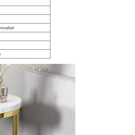
nnalisé
e