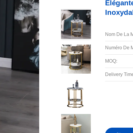
Élégant
Inoxyda
Nom De La M
Numéro De M
MOQ:
Delivery Tim