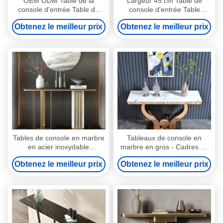
OEM ODM Table de la
Largeur 45 cm Table de
console d'entrée Table du
console d'entrée Table
haut du hall de marbre
d'entrée en acier inoxydable
Obtenez le meilleur prix
Obtenez le meilleur prix
Longueur de la table 150cm
Tables de console en marbre
Tableaux de console en
en acier inoxydable
marbre en gros - Cadres en
contemporain - Meilleur en
acier inoxydable pour la
Obtenez le meilleur prix
Obtenez le meilleur prix
gros
durabilité